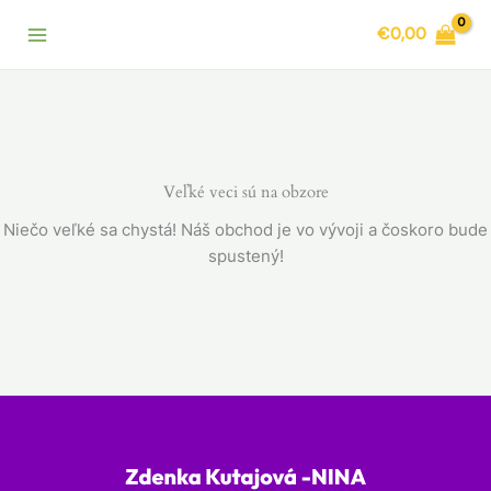
Preskočiť
€
0,00
na
obsah
Veľké veci sú na obzore
Niečo veľké sa chystá! Náš obchod je vo vývoji a čoskoro bude
spustený!