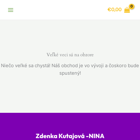
Preskočiť
€
0,00
na
obsah
Veľké veci sú na obzore
Niečo veľké sa chystá! Náš obchod je vo vývoji a čoskoro bude
spustený!