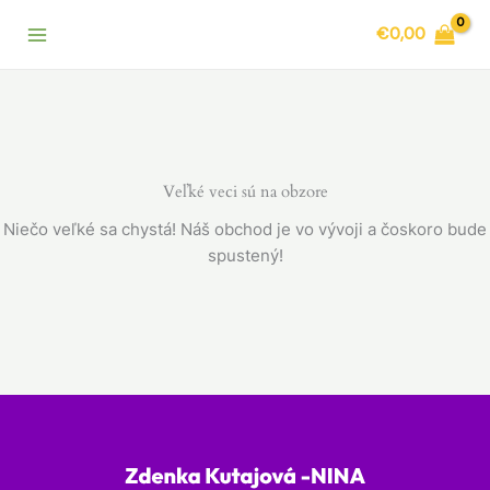
Preskočiť
€
0,00
na
obsah
Veľké veci sú na obzore
Niečo veľké sa chystá! Náš obchod je vo vývoji a čoskoro bude
spustený!