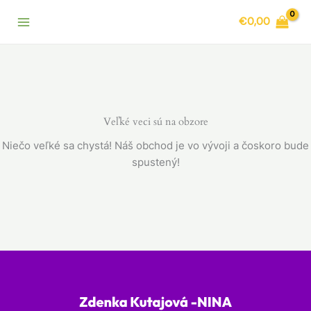
Preskočiť
€
0,00
na
obsah
Veľké veci sú na obzore
Niečo veľké sa chystá! Náš obchod je vo vývoji a čoskoro bude
spustený!